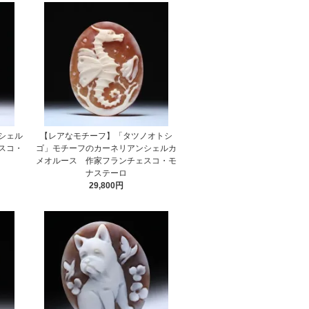
シェル
【レアなモチーフ】「タツノオトシ
スコ・
ゴ」モチーフのカーネリアンシェルカ
メオルース 作家フランチェスコ・モ
ナステーロ
29,800円