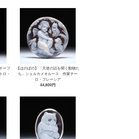
チーフ
【ほのぼの】「天使の話を聞く動物た
トロ・
ち」シェルカメオルース 作家チー
ロ・フレーシア
44,800円