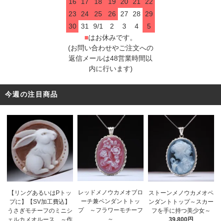
16
17
18
19
20
21
22
23
24
25
26
27
28
29
30
31
9/1
2
3
4
5
■
はお休みです。
(お問い合わせやご注文への
返信メールは48営業時間以
内に行います)
今週の注目商品
レッドメノウカメオブロ
【リングあるいはPトッ
ストーンメノウカメオペ
ーチ兼ペンダントトッ
プに】【SV加工費込】
ンダントトップ～スカー
プ ～フラワーモチーフ
うさぎモチーフのミニシ
フを手に持つ美少女～
～
ェルカメオルース ～作
39,800円