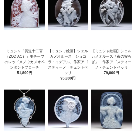
ミュシャ「黄道十二宮
【ミュシャ絵画】シェル
【ミュシャ絵画】シェル
（ZODIAC）」モチーフ
カメオルース「ショコ
カメオルース「夜の安ら
のレッドメノウカメオペ
ラ・イデアル」作家アゴ
ぎ」 作家アゴスティー
ンダントブローチ
スティーノ・チェントベ
ノ・チェントベッリ
51,800円
ッリ
79,800円
95,800円