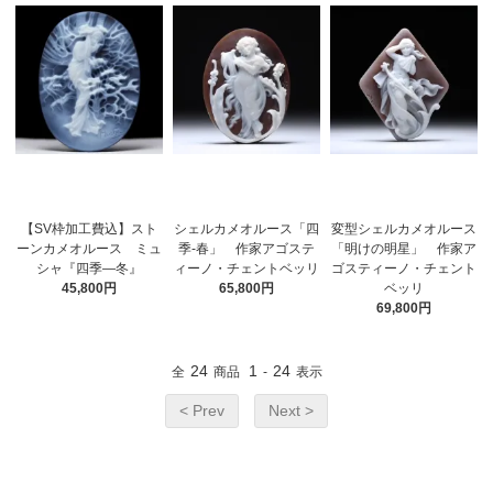
【SV枠加工費込】スト
シェルカメオルース「四
変型シェルカメオルース
ーンカメオルース ミュ
季-春」 作家アゴステ
「明けの明星」 作家ア
シャ『四季―冬』
ィーノ・チェントベッリ
ゴスティーノ・チェント
45,800円
65,800円
ベッリ
69,800円
24
1
24
全
商品
-
表示
< Prev
Next >