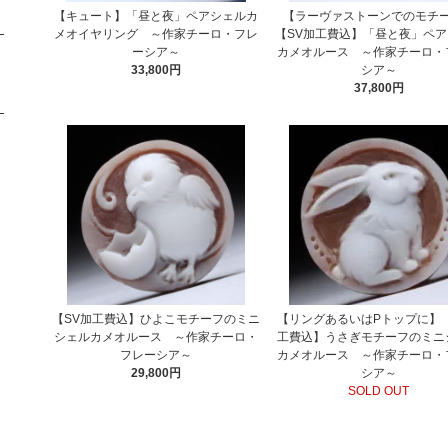
【キュート】「昼と夜」ペアシェルカ
【ラーヴァストーンでのモチ
メオイヤリング ～作家チーロ・フレ
【SV加工費込】「昼と夜」ペ
ーシア～
カメオルース ～作家チーロ・
33,800円
シア～
37,800円
【SV加工費込】ひよこモチーフのミニ
【リングあるいはPトップに】【
シェルカメオルース ～作家チーロ・
工費込】うさぎモチーフのミニ
フレーシア～
カメオルース ～作家チーロ・
29,800円
シア～
SOLD OUT