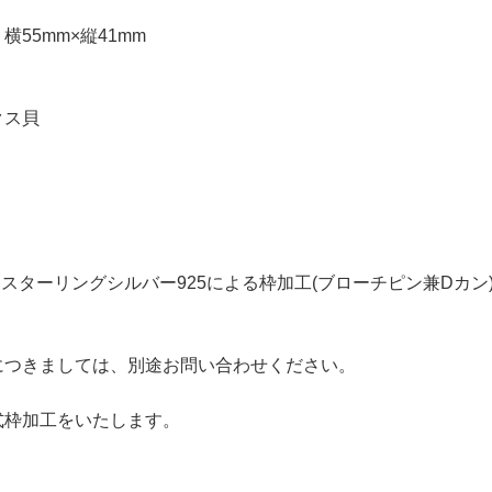
横55mm×縦41mm
クス貝
はスターリングシルバー925による枠加工(ブローチピン兼Dカ
につきましては、別途お問い合わせください。
式枠加工をいたします。