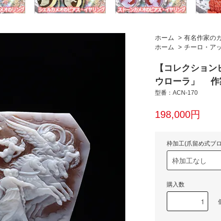
ホーム
>
有名作家の
ホーム
>
チーロ・ア
【コレクション
ウローラ」 作
型番：ACN-170
198,000円
枠加工(爪留め式ブロ
購入数