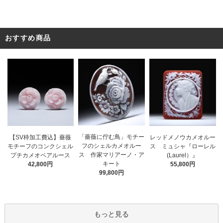
おすすめ商品
「薔薇に佇む鳥」モチー
レッドメノウカメオルー
【SV枠加工費込】薔薇
フのシェルカメオルー
ス ミュシャ『ローレル
モチーフのコンクシェル
ス 作家マリアーノ・ア
(Laurel）』
プチカメオペアルース
キート
55,800円
42,800円
99,800円
もっと見る