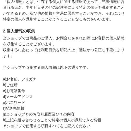
「個人情報」とは、生存する個人に関する情報であって、当該情報に含
まれる氏名、生年月日その他の記述等により特定の個人を識別すること
ができるもの、及び他の情報と容易に照合することができ、それにより
特定の個人を識別することができることとなるものをいいます。
2.個人情報の収集
当ショップでは商品のご購入、お問合せをされた際にお客様の個人情報
を収集することがございます。
収集するにあたっては利用目的を明記の上、適法かつ公正な手段により
ます。
当ショップで収集する個人情報は以下の通りです。
a)お名前、フリガナ
b)ご住所
c)お電話番号
d)メールアドレス
e)パスワード
f)配送先情報
g)当ショップとのお取引履歴及びその内容
h)上記を組み合わせることで特定の個人が識別できる情報
＃ショップで使用する項目すべてをご記入ください