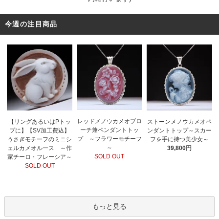
今週の注目商品
レッドメノウカメオブロ
【リングあるいはPトッ
ストーンメノウカメオペ
ーチ兼ペンダントトッ
プに】【SV加工費込】
ンダントトップ～スカー
プ ～フラワーモチーフ
うさぎモチーフのミニシ
フを手に持つ美少女～
～
ェルカメオルース ～作
39,800円
SOLD OUT
家チーロ・フレーシア～
SOLD OUT
もっと見る