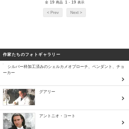
19
1
19
全
商品
-
表示
< Prev
Next >
作家たちのフォトギャラリー
シルバー枠加工済みのシェルカメオブローチ、ペンダント、チョ
ーカー
グアリー
アントニオ・コート