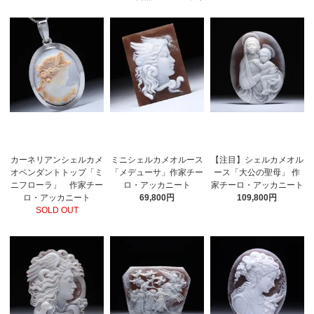
カーネリアンシェルカメ
ミニシェルカメオルース
【注目】シェルカメオル
オペンダントトップ「ミ
「メデューサ」作家チー
ース「大公の聖母」 作
ニフローラ」 作家チー
ロ・アッカニート
家チーロ・アッカニート
ロ・アッカニート
69,800円
109,800円
SOLD OUT