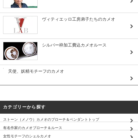
ヴィティエッロ工房弟子たちのカメオ
シルバー枠加工費込カメオルース
天使、妖精モチーフのカメオ
カテゴリーから探す
ストーン（メノウ）カメオのブローチ＆ペンダントトップ
有名作家のカメオブローチ＆ルース
女性モチーフのシェルカメオ