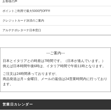
お客様の声
ポイントご利用で最大5000円OFF!!!
クレジットカード決済のご案内
アルテナポレターナ日本窓口
---ご案内---
日本とイタリアとの時差は7時間です。（日本が進んでいます。）
例えば日本時間午後6時は、イタリア時間で午前11時となります。
ご注文は24時間承っておりますが、
商品発送は月～金曜日、メールの返信は24営業時間内に行っており
ます。
営業日カレンダー