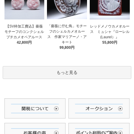
「薔薇に佇む鳥」モチー
レッドメノウカメオルー
【SV枠加工費込】薔薇
フのシェルカメオルー
ス ミュシャ『ローレル
モチーフのコンクシェル
ス 作家マリアーノ・ア
(Laurel）』
プチカメオペアルース
キート
55,800円
42,800円
99,800円
もっと見る