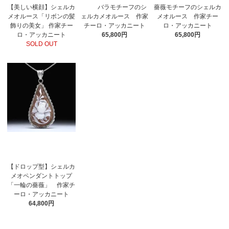
【美しい横顔】シェルカ
バラモチーフのシ
薔薇モチーフのシェルカ
メオルース「リボンの髪
ェルカメオルース 作家
メオルース 作家チー
飾りの美女」 作家チー
チーロ・アッカニート
ロ・アッカニート
ロ・アッカニート
65,800円
65,800円
SOLD OUT
【ドロップ型】シェルカ
メオペンダントトップ
「一輪の薔薇」 作家チ
ーロ・アッカニート
64,800円