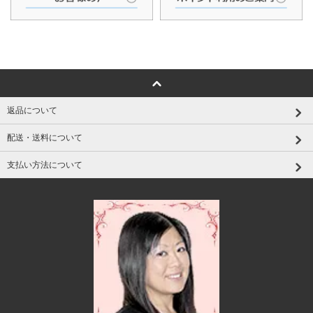
返品について
配送・送料について
支払い方法について