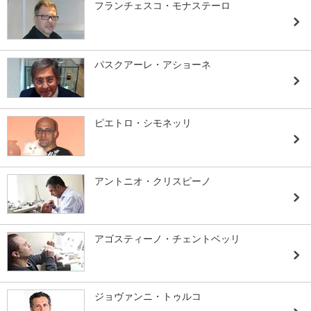
フランチェスコ・モナステーロ
パスクアーレ・アショーネ
ピエトロ・シモネッリ
アントニオ・クリスピーノ
アゴスティーノ・チェントベッリ
ジョヴァンニ・トゥルコ