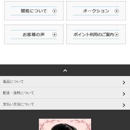
返品について
配送・送料について
支払い方法について