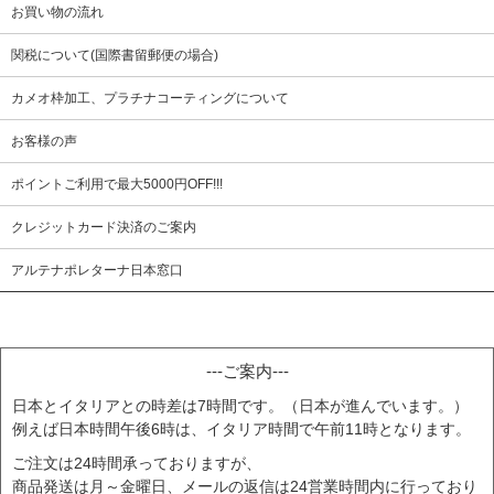
お買い物の流れ
関税について(国際書留郵便の場合)
カメオ枠加工、プラチナコーティングについて
お客様の声
ポイントご利用で最大5000円OFF!!!
クレジットカード決済のご案内
アルテナポレターナ日本窓口
---ご案内---
日本とイタリアとの時差は7時間です。（日本が進んでいます。）
例えば日本時間午後6時は、イタリア時間で午前11時となります。
ご注文は24時間承っておりますが、
商品発送は月～金曜日、メールの返信は24営業時間内に行っており