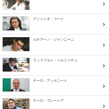
アントニオ・コート
ルチアーノ・ジャンニーニ
ラッファエレ・ペルニーチェ
チーロ・アッカニート
チーロ・フレーシア