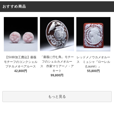
おすすめ商品
「薔薇に佇む鳥」モチー
レッドメノウカメオルー
【SV枠加工費込】薔薇
フのシェルカメオルー
ス ミュシャ『ローレル
モチーフのコンクシェル
ス 作家マリアーノ・ア
(Laurel）』
プチカメオペアルース
キート
55,800円
42,800円
99,800円
もっと見る