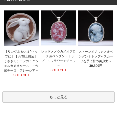
レッドメノウカメオブロ
【リングあるいはPトッ
ストーンメノウカメオペ
ーチ兼ペンダントトッ
プに】【SV加工費込】
ンダントトップ～スカー
プ ～フラワーモチーフ
うさぎモチーフのミニシ
フを手に持つ美少女～
～
ェルカメオルース ～作
39,800円
SOLD OUT
家チーロ・フレーシア～
SOLD OUT
もっと見る