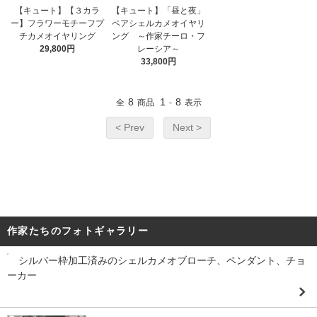
【キュート】【３カラ
【キュート】「昼と夜」
ー】フラワーモチーフプ
ペアシェルカメオイヤリ
チカメオイヤリング
ング ～作家チーロ・フ
29,800円
レーシア～
33,800円
8
1
8
全
商品
-
表示
< Prev
Next >
作家たちのフォトギャラリー
シルバー枠加工済みのシェルカメオブローチ、ペンダント、チョ
ーカー