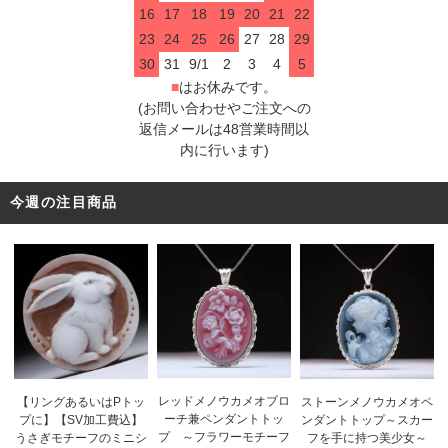
16
17
18
19
20
21
22
23
24
25
26
27
28
29
30
31
9/1
2
3
4
5
■
はお休みです。
(お問い合わせやご注文への
返信メールは48営業時間以
内に行います)
今週の注目商品
レッドメノウカメオブロ
【リングあるいはPトッ
ストーンメノウカメオペ
ーチ兼ペンダントトッ
プに】【SV加工費込】
ンダントトップ～スカー
プ ～フラワーモチーフ
うさぎモチーフのミニシ
フを手に持つ美少女～