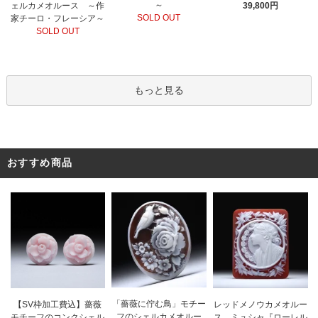
～
ェルカメオルース ～作
39,800円
SOLD OUT
家チーロ・フレーシア～
SOLD OUT
もっと見る
おすすめ商品
「薔薇に佇む鳥」モチー
レッドメノウカメオルー
【SV枠加工費込】薔薇
フのシェルカメオルー
ス ミュシャ『ローレル
モチーフのコンクシェル