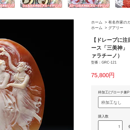
ホーム
>
有名作家の
ホーム
>
グアリー
【ドレープに注
ース「三美神」
ァラチーノ）
型番：GRC-121
75,800円
枠加工(ブローチ兼P
購入数