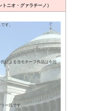
ントニオ・グァラチーノ）
スです。
ー氏による当モチーフ作品は今回
アリー氏です。