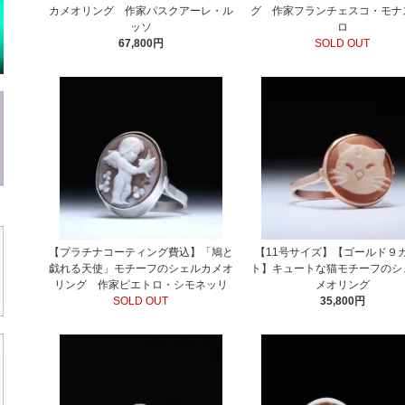
カメオリング 作家パスクアーレ・ル
グ 作家フランチェスコ・モナ
ッソ
ロ
67,800円
SOLD OUT
【プラチナコーティング費込】「鳩と
【11号サイズ】【ゴールド９
戯れる天使」モチーフのシェルカメオ
ト】キュートな猫モチーフのシ
リング 作家ピエトロ・シモネッリ
メオリング
SOLD OUT
35,800円