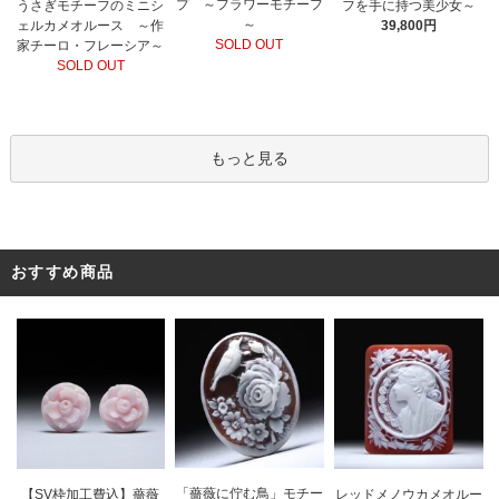
プ ～フラワーモチーフ
うさぎモチーフのミニシ
フを手に持つ美少女～
～
ェルカメオルース ～作
39,800円
SOLD OUT
家チーロ・フレーシア～
SOLD OUT
もっと見る
おすすめ商品
「薔薇に佇む鳥」モチー
レッドメノウカメオルー
【SV枠加工費込】薔薇