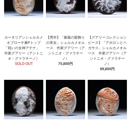
カーネリアンシェルカメ
【秀作】「薔薇の髪飾り
【グアリーコレクション
オブローチ兼Pトップ
の美女」シェルカメオル
ピース】「アポロンとペ
「戦いの女神アテナ」
ース 作家グアリー（ア
ガサス」シェルカメオル
作家グアリー（アントニ
ントニオ・グァラチー
ース 作家グアリー（ア
オ・グァラチーノ）
ノ）
ントニオ・グァラチー
SOLD OUT
75,800円
ノ）
99,800円