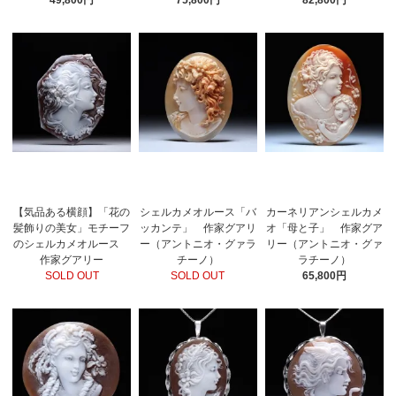
49,800円
75,800円
82,800円
【気品ある横顔】「花の
シェルカメオルース「バ
カーネリアンシェルカメ
髪飾りの美女」モチーフ
ッカンテ」 作家グアリ
オ「母と子」 作家グア
のシェルカメオルース
ー（アントニオ・グァラ
リー（アントニオ・グァ
作家グアリー
チーノ）
ラチーノ）
SOLD OUT
SOLD OUT
65,800円