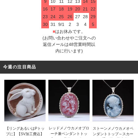
9
10
11
12
13
14
15
16
17
18
19
20
21
22
23
24
25
26
27
28
29
30
31
9/1
2
3
4
5
■
はお休みです。
(お問い合わせやご注文への
返信メールは48営業時間以
内に行います)
今週の注目商品
レッドメノウカメオブロ
【リングあるいはPトッ
ストーンメノウカメオペ
ーチ兼ペンダントトッ
プに】【SV加工費込】
ンダントトップ～スカー