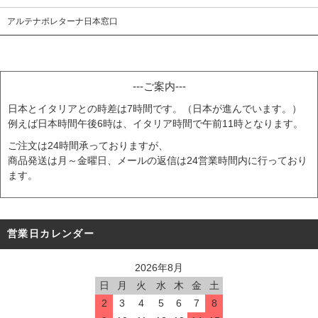
アルテナポレターナ日本窓口
---ご案内---
日本とイタリアとの時差は7時間です。（日本が進んでいます。）
例えば日本時間午後6時は、イタリア時間で午前11時となります。
ご注文は24時間承っておりますが、
商品発送は月～金曜日、メールの返信は24営業時間内に行っており
ます。
営業日カレンダー
2026年8月
日
月
火
水
木
金
土
2
3
4
5
6
7
8