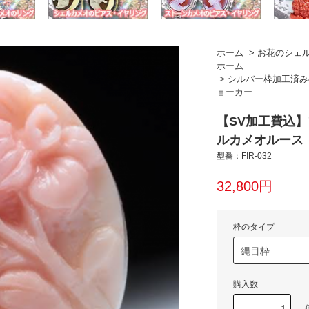
ホーム
>
お花のシェル
ホーム
>
シルバー枠加工済み
ョーカー
【SV加工費込
ルカメオルース
型番：FIR-032
32,800円
枠のタイプ
購入数